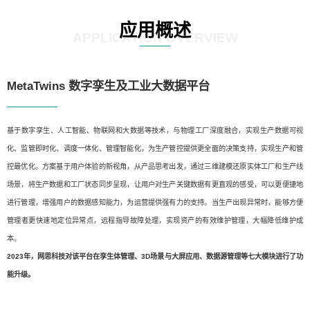
应用概述
APPLICATION OVERVIEW
MetaTwins 数字孪生及工业大数据平台
基于数字孪生、人工智能、物联网和大数据等技术，与物理工厂深度融合，实现生产数据可视
化、监管即时化、调度一体化、管理智能化，为生产管控提供更全面的决策支持，实现生产和管
控最优化。方案基于用户体验的新视角，从产品思考出发，通过三维建模还原实体工厂和生产线
场景，将生产数据和工厂状态同步呈现，让用户对生产关键数据有更直观的感受，可以更便捷地
进行管理，增强用户的数据感知能力，为运营提供强有力的支持。当生产出现异常时，能够方便
管理者更快速地定位异常点，远程指导故障处理，实现资产的有效维护管理，大幅降低维护成
本。
2023年，网思科技对该平台在孪生体管理、3D场景与大屏应用、数据源管理等七大模块进行了功
能升级。