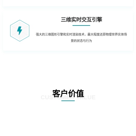
三维实时交互引擎
强大的三维图形引擎和实时渲染技术，最大程度还原物理世界实体场
景的状态与行为
客户价值
CUSTOMER VALUE
01
生产制造管理：结合实时生产数据，在3D场景中实时获知生产运营的KPI数据
和状态。同时当出现异常时，对各类报警信息进行处理和自动报警，定位到3D