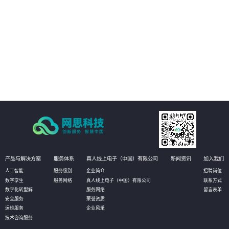
场景，及时获知运行风险，通过3D动态方式进行故障处理和远程干预。
02
管理运营决策：通过真实场景与数据的完美融合和实时呈现，真实再现实际的
生产状态，有助于管理者更高效直观的获知数据，并作出相应决策，甚至可以
对决策进行模拟推演，以达到最优化决策的目的。
03
设备资产管理：通过物联网数据的采集，实时获知设备资产状态信息和健康状
况。无需到现场即可实现资产的有效维护；同时还可定义相应的管理阈值，系
统自动预警，对设备进行预测性维护，选择性保养和更换，大幅降低设备资产
维护成本。
产品与解决方案
服务体系
真人线上电子（中国）有限公司
新闻资讯
加入我们
人工智能
服务级别
企业简介
招聘岗位
数字孪生
服务网络
真人线上电子（中国）有限公司
联系方式
数字化转型解
服务网络
留言表单
安全服务
荣誉资质
运维服务
企业风采
技术咨询服务