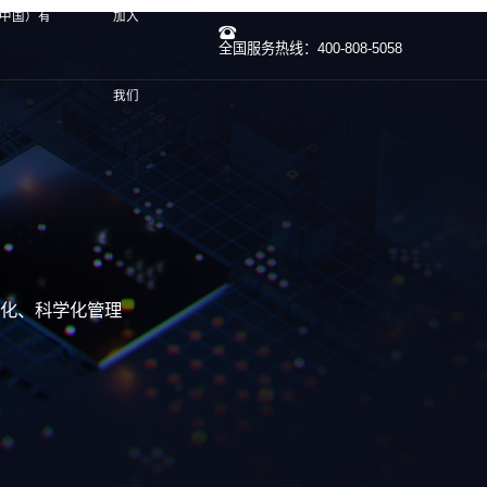
中国）有
加入
全国服务热线：400-808-5058
我们
化、科学化管理