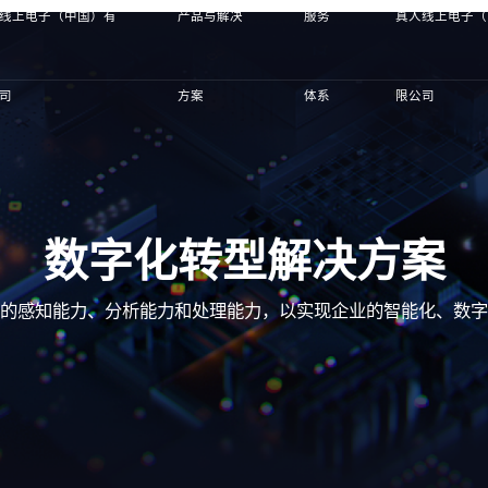
线上电子（中国）有
产品与解决
服务
真人线上电子（
司
方案
体系
限公司
数字化转型解决方案
的感知能力、分析能力和处理能力，以实现企业的智能化、数字