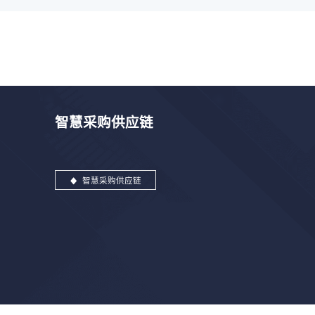
智慧采购供应链
智慧采购供应链