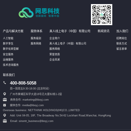
产品与解决方案
服务体系
真人线上电子（中国）有限公司
新闻资讯
加入我们
人工智能
服务级别
企业简介
招聘岗位
数字孪生
服务网络
真人线上电子（中国）有限公司
联系方式
数字化转型解
服务网络
留言表单
安全服务
荣誉资质
运维服务
企业风采
技术咨询服务
联系我们
400-808-5058
周一到周五9:30-18:00 (北京时间）
广州市黄埔区科学大道18号芯大厦B2栋1-2层
商务合作: marketing@iboyj.com
媒体合作: media@iboyj.com
Overseas business: NETTHINK HOLDINGS(HK)CO.,LIMITED
Add: Unit 04-05, 16F, The Broadway No.54-62 Lockhart Road,
Wanchai, HongKong
Email: sinontt_business@iboyj.com