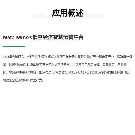
应用概述
APPLICATION OVERVIEW
MetaTwins®低空经济智慧运管平台
2024年全国两会，“低空经济”首次被写入政府工作报告并将作为新兴产业和未来产业打造新增长引
擎，网思科技成功研发出数字孪生无人机运管平台，广泛应用于应急保障、公安警务、智慧景
区、智慧乡村等多个领域，加速布局“天空之城”，实现了从地面交通到低空领域的技术应用飞跃，
构建低空经济领域新质生产力。