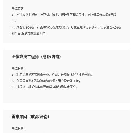
岗位要求
岗位要求：
1、本科及以上学历，计算机、数学、统计学等相关专业，同行业工作经验5年以
1、全日制统招本科及以上学历，计算机相关专业毕业，5年以上开发工作经验；
上；
2、具有扎实的java编程功底和良好的编码习惯，有分布式、多线程及高并发系统开
2、具备需求分析、产品/解决方案策划能力，可独立完成需求调研、需求整理与分析
发经验和性能调优经验尤佳；熟悉JVM调优；掌握基础中间件、基础架构方案和云
和产品/解决方案规划工作；
平台、云产品功能特性，熟练使用相关平台的功能和了解其背后实现机制；
3、逻辑缜密，对用户产品/解决方案体验敏感，对数据敏感，有产品/解决方案意
3、精通主流开发框架经验，精通一门主流开发语言；熟悉主流开源框架源码；
识，有主见，以数据为驱动，以结果为导向；
4、具有一定的大中型项目参与经验，有中间件、基础组件和框架的研发经验，具备
4、具有丰富的AI产品/解决方案解决方案经验，能够针对客户的需求，快速响应输出
研发管理流程建设经验；
图像算法工程师（成都/济南）
相关的解决方案，包括视频分析、图像识别、NLP、OCR、机器学习等；
5、熟悉Spring、Mybatis等开源框架和常用apache组件,熟悉Web服务端开发的各
5、具备AI技术背景，掌握TensorFlow、PyTorch、Spark MLlib、SK-Learn等常见
种常用框架和技术Springboot、Shiro、springcloud等；熟悉Linux常用命令和了解
岗位职责：
AI算法框架，对人脸识别、目标检测、图像识别、OCR、NLP等AI算法有深刻理
常用脚本语言，较丰富的线上系统运维经验，复杂问题排查思路清晰。
1、利用深度学习等图像分类、检测、分割技术解决业务问题；
解。具有AI平台级产品/解决方案从业经验者优先。具有大数据技术背景者优先；
2、负责深度学习及算法加速的相关研究及开发工作；
6、具备良好的客户意识与沟通能力，善于学习思考、创新与团队协作，认真负责、
3、进行公司相关业务的深度学习等前瞻技术研究。
执行力与抗压力强。
岗位要求：
1、统招本科以上学历，图形图像、计算机或数学相关专业；
需求顾问（成都/济南）
2、2年以上图像处理开发经验，熟悉python和spark开发；
3、熟练使用TensorFlow、Theano、Keras 及 Caffe 任意一种主流深度学习框架搭
岗位职责：
建深度学习系统环境；