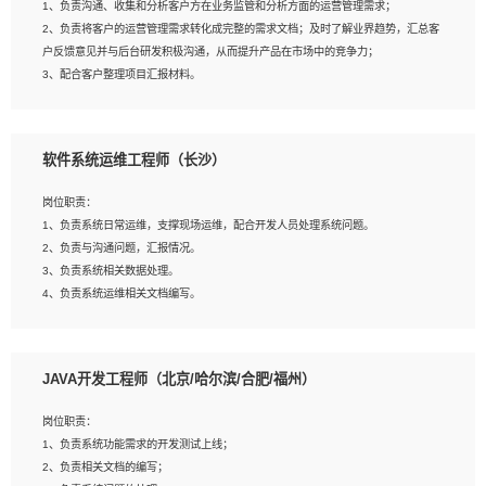
1、负责沟通、收集和分析客户方在业务监管和分析方面的运营管理需求；
4、熟悉OPENCV、HALCON等常用图像处理软件，熟练进行图像处理；
2、负责将客户的运营管理需求转化成完整的需求文档；及时了解业界趋势，汇总客
5、熟悉主流的分类算法、聚类算法和关联分析算法原理，能熟练使用神经网络算法
户反馈意见并与后台研发积极沟通，从而提升产品在市场中的竞争力；
的进行业务建模；
3、配合客户整理项目汇报材料。
6、对OCR领域有深入的研究，熟悉模型调参，压缩和整型化方法；
7、熟悉mysql、oracle、MongoDB、redis等其中一种数据库使用。
岗位要求：
软件系统运维工程师（长沙）
1、3年以上运营或解决方案的工作经验。
2、具备良好的逻辑能力、沟通能力和文字处理能力，能够从海量数据中发现关键特
岗位职责：
征，可独立提出完整的优化方案,并推动方案执行达成结果；熟练使用PPT、
1、负责系统日常运维，支撑现场运维，配合开发人员处理系统问题。
WORD、EXCEL等办公软件；
2、负责与沟通问题，汇报情况。
3、深入理解公司各项AI产品和技术信息；具有较强的文档编写能力，能独立撰写
3、负责系统相关数据处理。
PPT、方案建议书等，面试时需携带个人制作的专业PPT文件进行展示。
4、负责系统运维相关文档编写。
5、负责现场对接客户，沟通事项。
JAVA开发工程师（北京/哈尔滨/合肥/福州）
岗位要求：
1、计算机相关专业本科以上学历，1年以上软件系统运维经验。
岗位职责：
2、精通linux命令。
1、负责系统功能需求的开发测试上线；
3、熟悉oracle、mysql 数据库。
2、负责相关文档的编写；
4、善于沟通，具有良好的团队合作精神和协作能力。