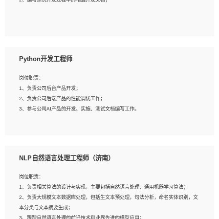
4、有较强的系统需求分析、文档编写能力、沟通能力；
5、具备与多团队合作的经验，良好团队协作精神；
岗位要求：
1、全日制本科及以上学历，计算机相关专业毕业，一年以上前端开发工作经验；
2、熟练掌握HTML、CSS、JavaScript等web相关技术；
Python开发工程师
3、熟悉react/vue/angular任何一种前端框架，熟悉react优先；
4、熟悉webpack配置和git操作；
岗位职责：
5、善于沟通，具有团队意识；
1、负责公司后台产品开发；
2、负责公司后端产品的性能调优工作；
3、参与公司AI产品的开发、实施、测试文档编写工作。
岗位要求:
1、计算机相关专业，本科及以上学历，2年以上后端开发经验，有过运营商项目经
NLP自然语言处理工程师（济南）
验的更佳；
2、熟练python编程语言，熟悉服务端开发流程，熟悉常见的算法和数据结构；
岗位职责：
3、熟悉数据库开发，熟悉Mysql、Oracle、MongoDb数据库应用开发其中一种；
1、负责相关算法的设计与实现，主要包括自然语言处理、通用机器学习算法；
4、熟悉Python Wed框架（Django/Flask...）代码能力优秀，熟悉编码规范和具备
2、负责大规模文本数据库处理，包括生文本预处理，句法分析，命名实体识别，文
良好的文档编写能力）；
本分类与文本摘要生成；
5、沟通表达能力强，具备团队协作能力。
3、跟踪自然语言处理的前沿技术和业界先进的模型应用；