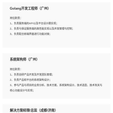
1、本科以上相关专业毕业，拥有三年以上相关数据工作经验经验。
Golang开发工程师（广州）
2、熟悉PostgreSQL、redis、MongoDB、ElasticSearch等开源数据库运维管理，
拥有开发经验优先。
岗位职责：
3、熟悉Oracle、MySQL、SQLServer中一种或多种优先。
1、负责服务端的API以及平台设计跟实现；
4、熟悉Hadoop、HBASE、Spark等大数据平台优先。
2、负责与保证服务端的高性能实现以及并发管理与控制；
5、熟悉linux或任意一种unix操作系统，如有较强操作系统侧工作经验者优先。
3、负责配合前端界面进行功能对接；
6、具备丰富的项目实施经验，较强的自我学习能力。
7、责任心强，为人友好，沟通能力强，具有良好的团队意识。
岗位要求：
1、本科及以上学历，计算机相关专业；
系统架构师（广州）
2、1年以上Golang开发工作经验，能独立完成相应项目开发；
3、基础扎实、熟悉数据结构与算法，熟悉多线程、多进程、IO复用等并发编程思维
岗位职责：
与实现，熟悉常用开源框架及设计模式；
1、负责自研产品开发及开发团队管理；
4、熟悉Golang、连接池、消息队列等组件使用、熟悉后端开发、测试、调试流程
2、负责产品和平台的系统架构设计；
跟工具使用；
3、参与产品与项目的业务分析、技术方案、系统架构设计、技术选型、技术攻关与
5、对技术有激情，喜欢钻研，能快速接受和掌握新技术，学习能力和工作责任心
核心功能设计与实现；
强，良好的沟通表达能力和团队协作能力。
4、根据业务及技术发展，做前瞻性的技术分析、研究及应用；
5、根据业务架构设计与业务需求，上接业务设计下接系统设计，编写系统概要设
计，指导技术骨干进行系统详细设计。
解决方案经理/总监（成都/济南）