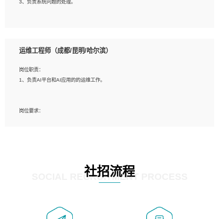
3、负责系统问题的处理。
5、必须有实际的生产环境系统维护经验。
6、有中国移动安全态势系统相关项目经验优先考虑。
岗位要求：
1、精通java编程，熟悉vue和jsp编程；
运维工程师（成都/昆明/哈尔滨）
2、熟悉linux命令；
3、熟练使用springmvc、springcloud、webservice等框架进行开发；
岗位职责：
4、熟练使用oracle、mysql进行开发；
1、负责AI平台和AI应用的的运维工作。
5、熟悉流程开发如使用activiti；
6、计算机相关专业本科以上学历，3年以上开发工作经验。
岗位要求：
1、计算机相关专业，大专以上学历，2年以上开发运维工作经验；
2、必须具备的能力：有丰富的运维开发和K8S运维经验；熟悉K8S、Git、docker
等相关工具使用；熟练掌握Linux环境下的Shell语言 ；工作责任感强、具有良好的
沟通能力、服务意识；
3、掌握Linux环境下的Python编程语言；
社招流程
4、掌握DevOps思想、方法和流程。Jenkins工具使用；
SOCIAL RECRUITMENT PROCESS
5、掌握常见中间件配置与优化，如mysql、nginx等；
6、掌握服务器的维护，熟悉linux系统的常用操作；
7、掌握和第三方系统API接口的维护操作，和安全漏洞扫描的修复工作。