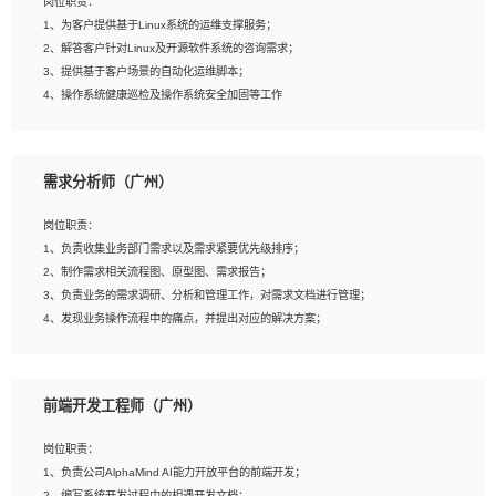
岗位职责：
4、在剪辑上会思考，有一定编导思维；
1、为客户提供基于Linux系统的运维支撑服务；
5、踏实， 勤奋，愿意在工作中不断学习，提高自我；
2、解答客户针对Linux及开源软件系统的咨询需求；
6、能与同事友好相处。
3、提供基于客户场景的自动化运维脚本；
4、操作系统健康巡检及操作系统安全加固等工作
岗位要求：
需求分析师（广州）
1、全日制本科计算机相关专业毕业，3年以上相关工作经验；
2、精通linux操作系统的运行维护，具有故障处理的能力
岗位职责：
3、熟练使用脚本语言，shell/python任一种，熟练使用Ansible
1、负责收集业务部门需求以及需求紧要优先级排序；
4、熟悉linux常见服务、中间件的基本原理、部署以及故障处理，如：Mysql、
2、制作需求相关流程图、原型图、需求报告；
Apache、Nginx、Zabbix、Kafka等
3、负责业务的需求调研、分析和管理工作，对需求文档进行管理；
5、熟悉主流虚拟化技术，如：VMware、KVM
4、发现业务操作流程中的痛点，并提出对应的解决方案；
6、具备网络方面的基础知识，熟悉常见的网络协议，如TCP/IP，转发原理，路由优
5、完成其他上级领导交予的任务和工作。
先级等
7、了解容器技术，熟悉docker或podman
8、有良好的文档编写能力和沟通能力，有RHCE证书优先
前端开发工程师（广州）
岗位要求：
1、本科以上学历，一年以上需求分析相关经验者优先；
岗位职责：
2、熟悉产品及需求规划工具，如:Axure、Xmind、MS Project等；
1、负责公司AlphaMind AI能力开放平台的前端开发；
3、具备良好的交流协调能力，有较强的责任感、工作积极主动；
2、编写系统开发过程中的相遇开发文档；