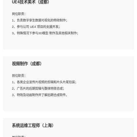
UE4技术美术（成都）
2、熟练掌握 Unity3D 程序开发，精通 C# 语言开发；
3、具有大量插件的使用调试经历，开发测试过 UWP 端程序者优先；
岗位职责：
4、有良好的沟通能力和团队合作意识；
1、负责数字孪生数据可视化的特效制作；
5、开发过 HoloLens 程序者优先。
2、参与公司 UE4 项目的支援开发；
3、特殊情况下参与3D模型 制作及其他相关制作；
岗位要求：
1、全日制本科以上学历，美术、动画相关专业毕业，具有相关效果制作经验2年以
视频制作（成都）
上；
2、熟练掌握 Particle 或 Niagara 制作特效模块；
岗位职责：
3、想象力丰富, 有一定的艺术审美深度；
1、各类企业宣传片视频的剪辑和片头片尾包装；
4、有良好的场景特效搭建功底；
2、广告片的后期剪辑与整体特效合成；
5、熟悉 3Ds Max 或者 Maya；
3、特效及动画制作并了解后期合成软件。
6、有良好的沟通能力和团队合作意识；
7、参与过建筑结构表现相关项目者优先
岗位要求：
1、热爱影视，责任心强，有强烈的兴趣和后期制作的主观能动性；
系统运维工程师（上海）
2、熟练使用After Effect、Photo Shop、熟练掌握视频剪辑和特效包装软件；
3、能对影片后期进行整体调色控制，具备一定审美感；