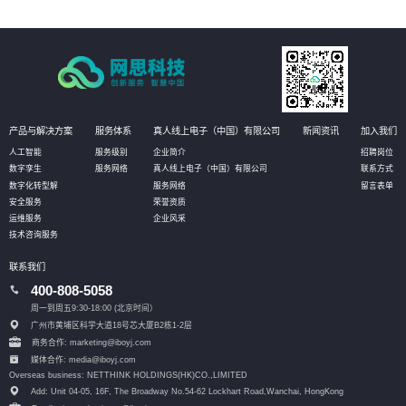
产品与解决方案
服务体系
真人线上电子（中国）有限公司
新闻资讯
加入我们
人工智能
服务级别
企业简介
招聘岗位
数字孪生
服务网络
真人线上电子（中国）有限公司
联系方式
数字化转型解
服务网络
留言表单
安全服务
荣誉资质
运维服务
企业风采
技术咨询服务
联系我们
400-808-5058
周一到周五9:30-18:00 (北京时间）
广州市黄埔区科学大道18号芯大厦B2栋1-2层
商务合作: marketing@iboyj.com
媒体合作: media@iboyj.com
Overseas business: NETTHINK HOLDINGS(HK)CO.,LIMITED
Add: Unit 04-05, 16F, The Broadway No.54-62 Lockhart Road,
Wanchai, HongKong