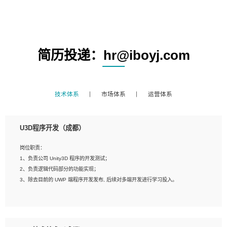
简历投递：hr@iboyj.com
技术体系
市场体系
运营体系
U3D程序开发（成都）
岗位职责：
1、负责公司 Unity3D 程序的开发测试；
2、负责逻辑代码部分的功能实现；
3、除去目前的 UWP 端程序开发发布, 后续对多端开发进行学习投入。
岗位要求：
1、全日制本科相关专业，具有相关开发经验?年以上；