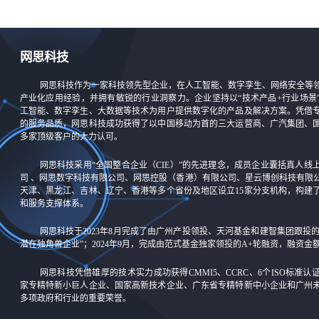
网思科技
网思科技作为一家科技领先型企业，在人工智能、数字孪生、网络安全等
产业化应用经验，并拥有敏锐的行业洞察力。企业坚持以“技术产品+行业场景
工智能、数字孪生、大数据等技术为用户提供数字化的产品及解决方案。凭借
的服务品质，网思科技成功获得了以中国移动为首的三大运营商、广汽集团、
多家顶级客户的大力认可。
网思科技采用“全国整合企业（CIE）”的先进理念，成员企业囊括真人线
司 、网思数字科技有限公司、网思控股（香港）有限公司、星云博创科技有限
天津、黑龙江、吉林、辽宁、香港等多个省份及地区设立15家分支机构，构建
和服务支撑体系。
网思科技于2023年8月完成了由广州产投领投、天河基金和建智集团跟投
潜在独角兽企业”；2024年9月，完成由范式基金独家领投的A+轮融资，融资
网思科技凭借雄厚的技术实力成功获得CMMI5、CCRC、6个ISO标准
家专精特新小巨人企业、国家高新技术企业、广东省专精特新中小企业和广州
多项政府和行业的重要荣誉。