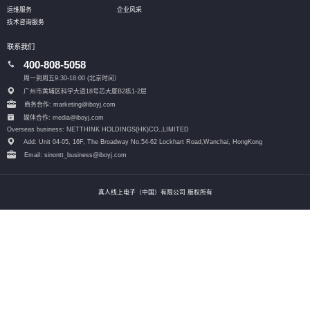
运维服务
企业风采
技术咨询服务
联系我们
400-808-5058
周一到周五9:30-18:00 (北京时间）
广州市黄埔区科学大道18号芯大厦B2栋1-2层
商务合作: marketing@iboyj.com
媒体合作: media@iboyj.com
Overseas business: NETTHINK HOLDINGS(HK)CO.,LIMITED
Add: Unit 04-05, 16F, The Broadway No.54-62 Lockhart Road,
Wanchai, HongKong
Email: sinontt_business@iboyj.com
真人线上电子（中国）有限公司 版权所有