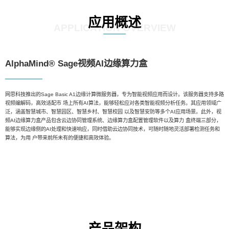
应用概述
APPLICATION OVERVIEW
AlphaMind® Sage视频AI边缘算力盒
网思科技推出的Sage Basic A1边缘计算微服务器，专为智能视频应用而设计。该服务器支持多路
视频编解码，高效适配市 场上所有AI算法，能够轻松应对各类智能视频分析任务。其应用领域广
泛，涵盖智慧城市、智慧园区、智慧乡村、智慧校园 以及智慧安防等多个AI应用场景。此外，视
频AI边缘算力盒产品包含云边协同管理系统、边缘算力盒配置管理软件以及算力 盒终端三部分，
能够实现边缘侧的AI处理和快速响应，同时借助云边协同技术，可随时随地灵活部署检测任务和
算法，为用 户带来前所未有的便捷和高效体验。
产品架构